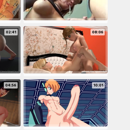
02:41
08:06
04:56
10:01