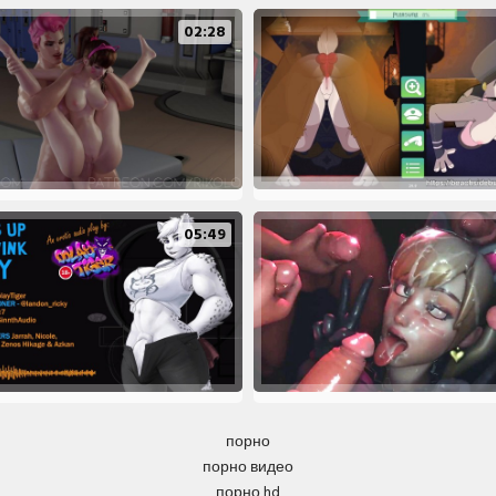
02:28
05:49
порно
порно видео
порно hd