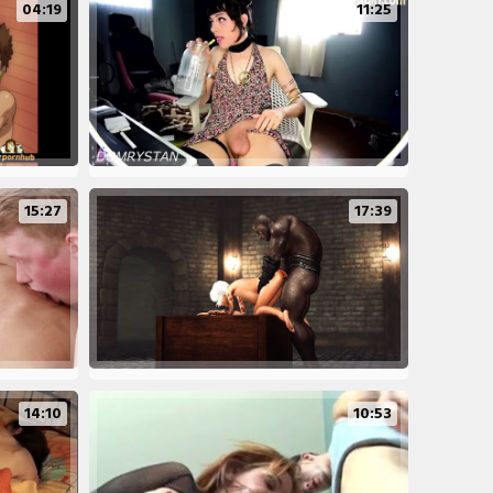
04:19
11:25
15:27
17:39
14:10
10:53