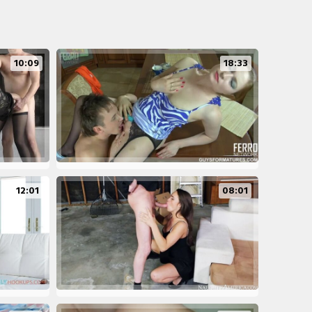
10:09
18:33
12:01
08:01