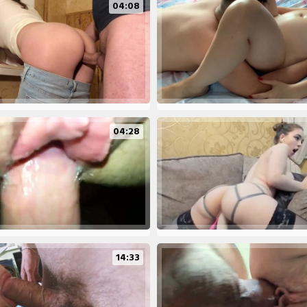
04:08
04:28
14:33