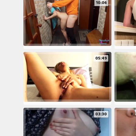
10:06
05:49
03:30