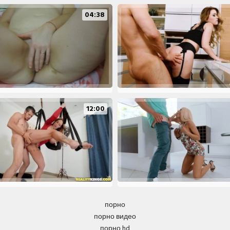
04:38
12:00
порно
порно видео
порно hd