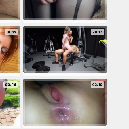
14:39
24:13
00:46
02:10