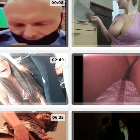
00:08
02:49
06:35