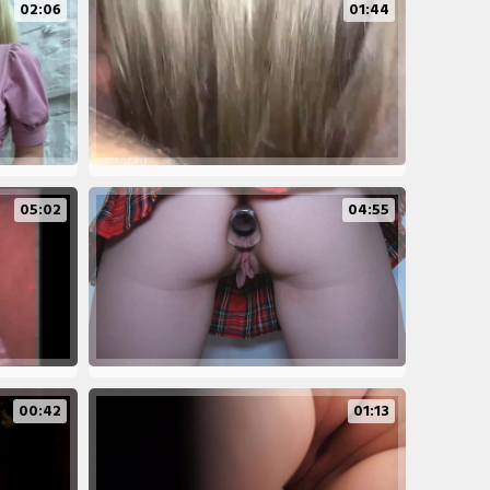
02:06
01:44
05:02
04:55
00:42
01:13