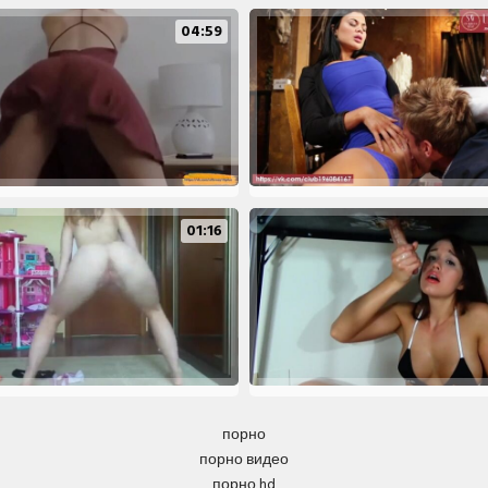
04:59
01:16
порно
порно видео
порно hd