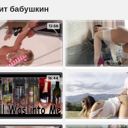
чит бабушкин
12:56
16:44