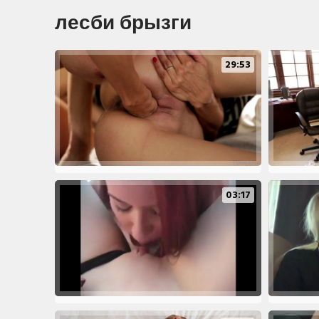
лесби брызги
29:53
03:17