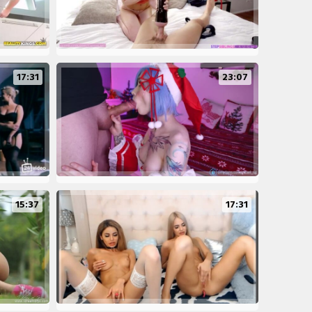
17:31
23:07
15:37
17:31