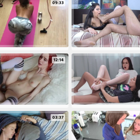
09:33
12:14
03:37