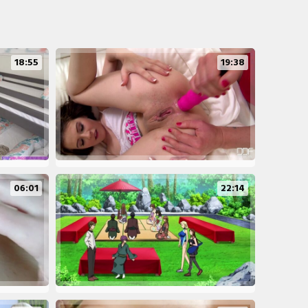
18:55
19:38
06:01
22:14