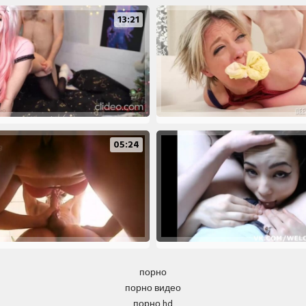
13:21
05:24
порно
порно видео
порно hd