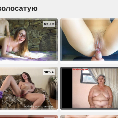
волосатую
06:59
18:54