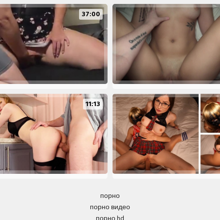
37:00
11:13
порно
порно видео
порно hd