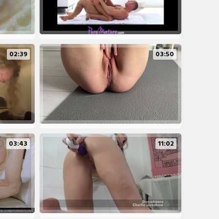
02:39
03:50
03:43
11:02