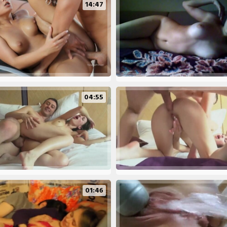
14:47
04:55
01:46