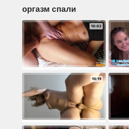
оргазм спали
10:02
10:19