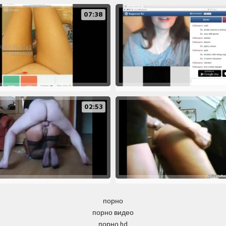
07:38
02:53
порно
порно видео
порно hd