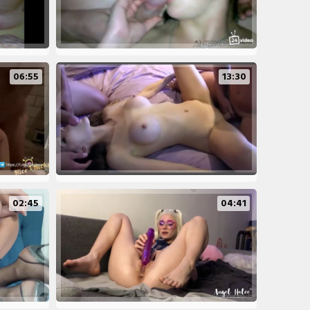
06:55
13:30
02:45
04:41