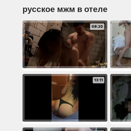
русское мжм в отеле
08:20
13:11