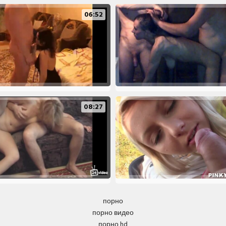
06:52
08:27
порно
порно видео
порно hd