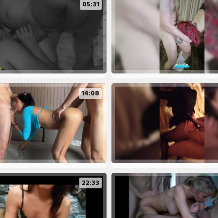
05:31
14:08
22:33