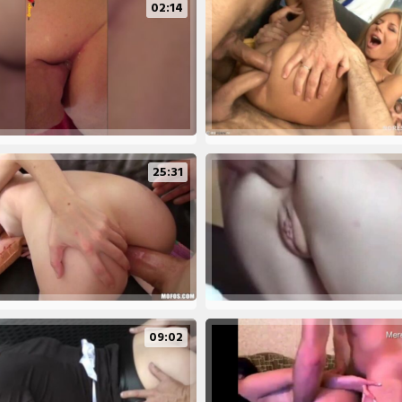
02:14
25:31
09:02