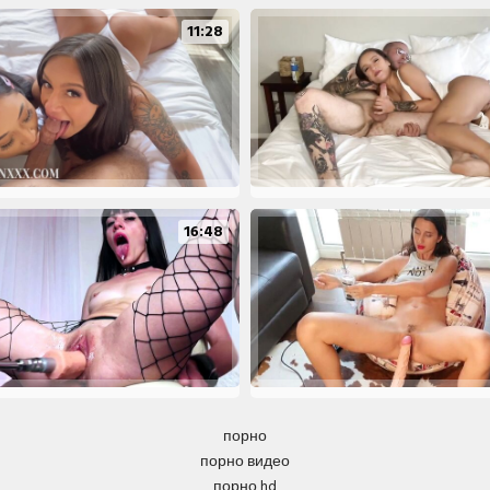
11:28
16:48
порно
порно видео
порно hd