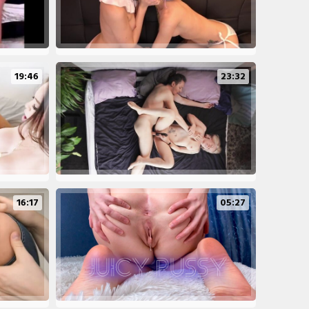
19:46
23:32
16:17
05:27