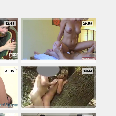
12:49
29:59
24:10
13:33