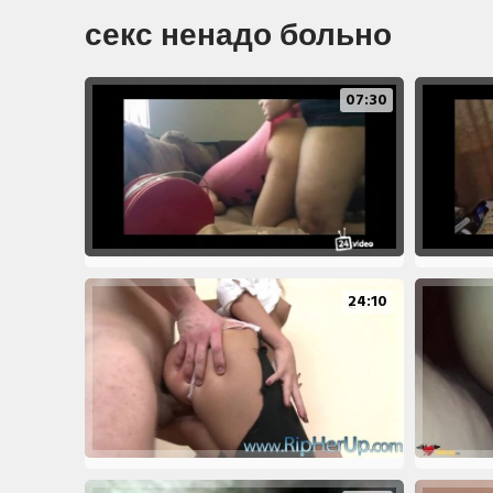
секс ненадо больно
07:30
24:10