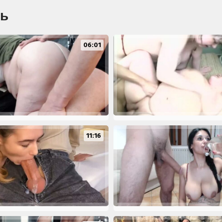
ть
06:01
11:16