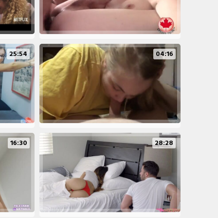
25:54
04:16
16:30
28:28