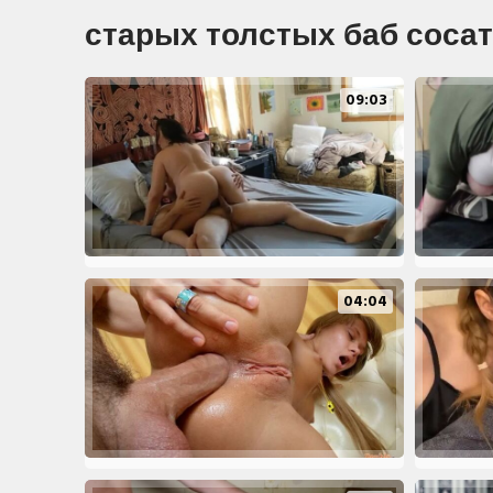
старых толстых баб соса
09:03
04:04