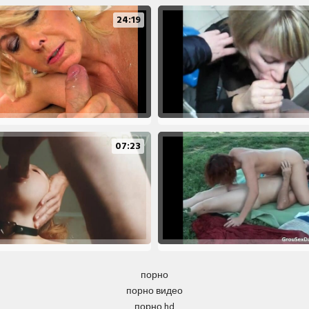
24:19
07:23
порно
порно видео
порно hd