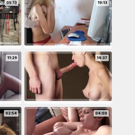
05:13
19:13
11:29
14:37
02:54
04:00