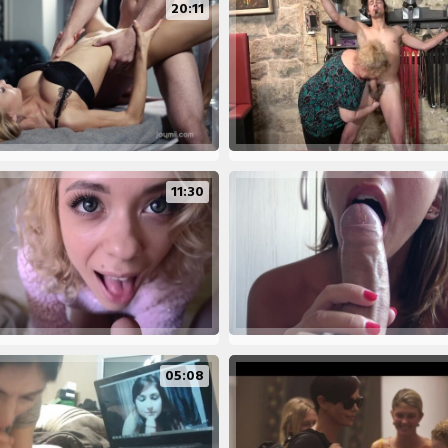
20:11
11:30
05:08