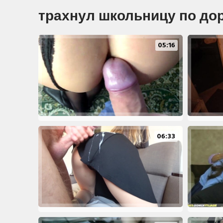
трахнул школьницу по до
05:16
06:33