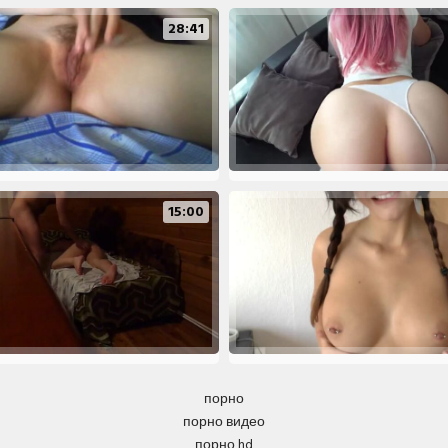
28:41
15:00
порно
порно видео
порно hd