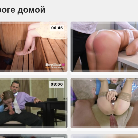
роге домой
06:46
08:00