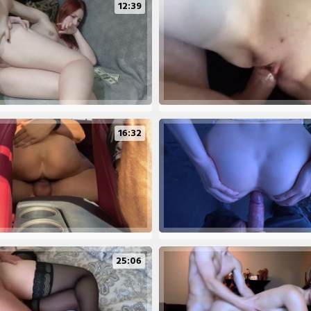
12:39
16:32
25:06