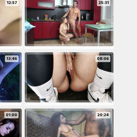
12:57
25:31
13:46
08:06
01:00
20:24