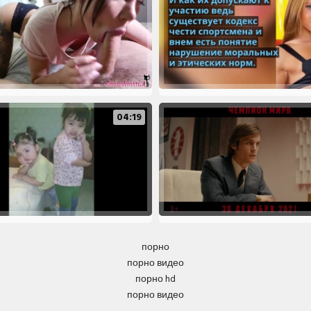
04:19
порно
порно видео
порно hd
порно видео