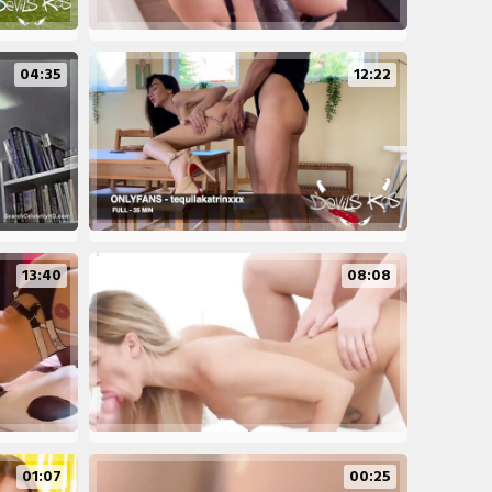
04:35
12:22
13:40
08:08
01:07
00:25