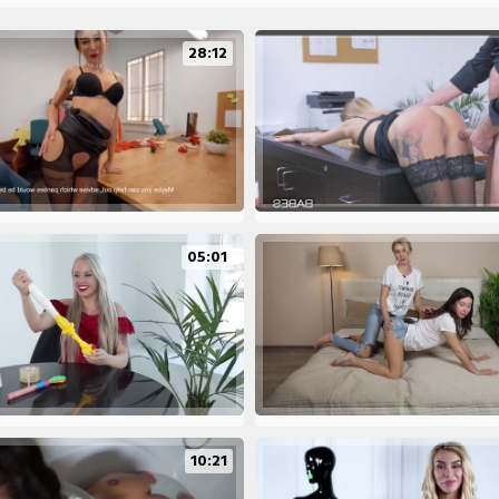
28:12
05:01
10:21