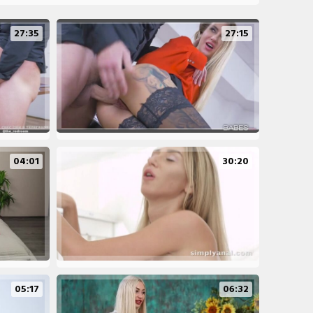
27:35
27:15
04:01
30:20
05:17
06:32