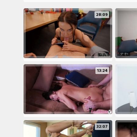
28:09
13:24
32:07