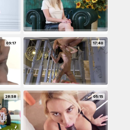
09:17
17:40
28:58
05:15