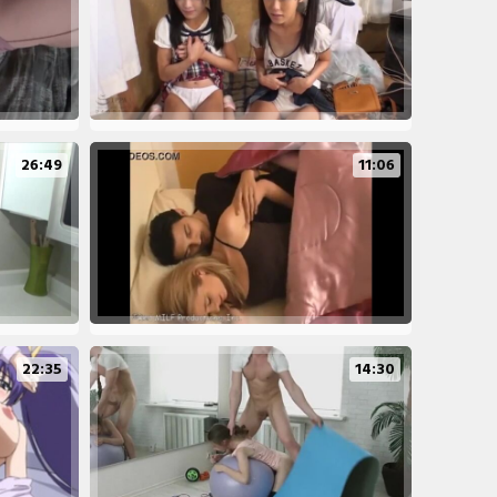
26:49
11:06
22:35
14:30