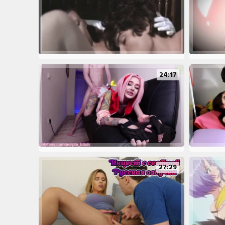
24:17
27:29