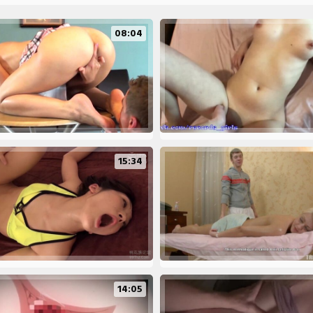
08:04
15:34
14:05