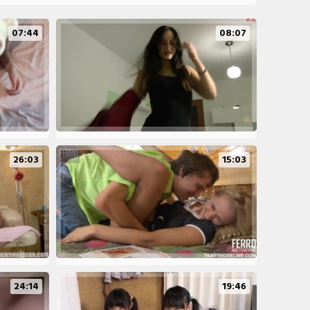
07:44
08:07
26:03
15:03
24:14
19:46