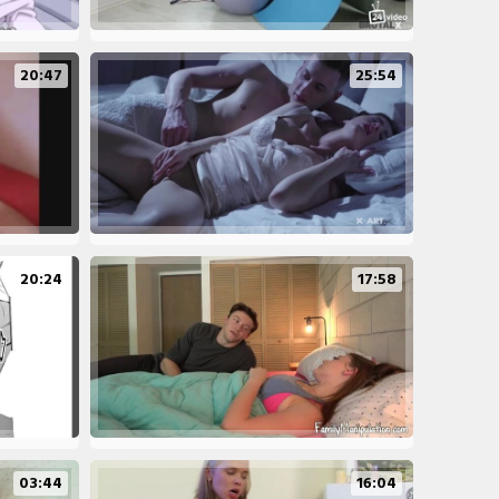
20:47
25:54
20:24
17:58
03:44
16:04