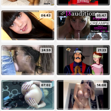
04:43
05:47
24:59
21:23
07:02
14:04