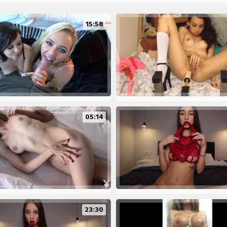
15:58
05:14
23:30