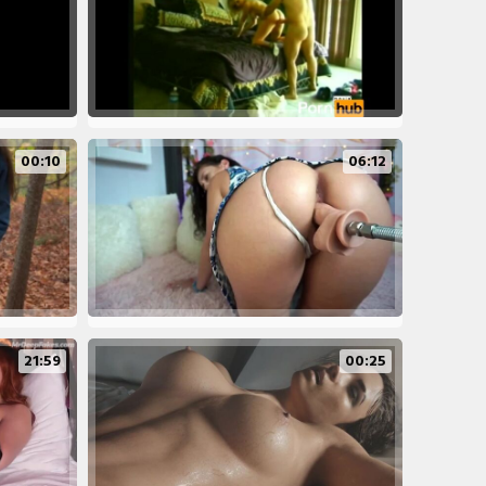
00:10
06:12
21:59
00:25