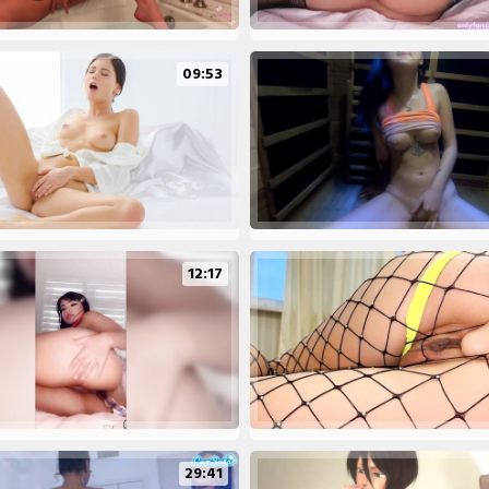
09:53
12:17
29:41