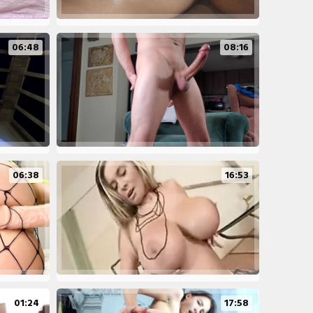
06:48
08:16
06:38
16:53
01:24
17:58