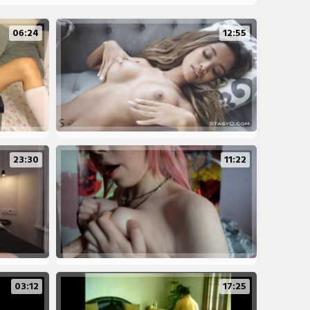
06:24
12:55
23:30
11:22
03:12
17:25