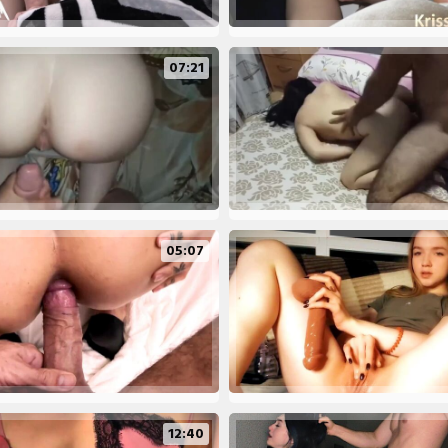
07:21
05:07
12:40