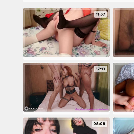
11:57
17:13
08:08