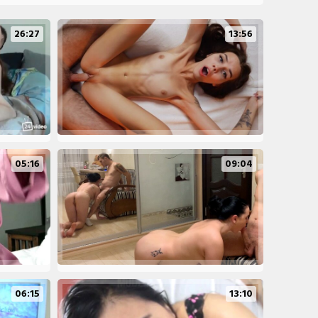
26:27
13:56
05:16
09:04
06:15
13:10