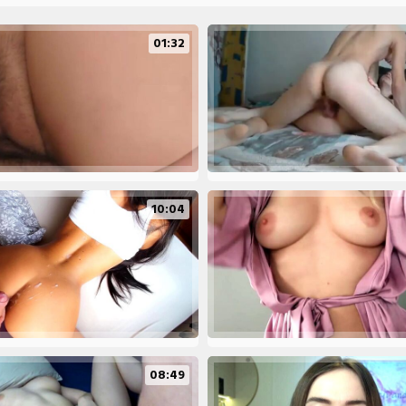
01:32
10:04
08:49