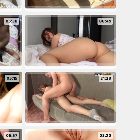
05:38
08:49
05:15
21:28
06:57
03:20