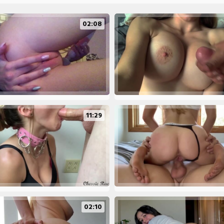
02:08
11:29
02:10