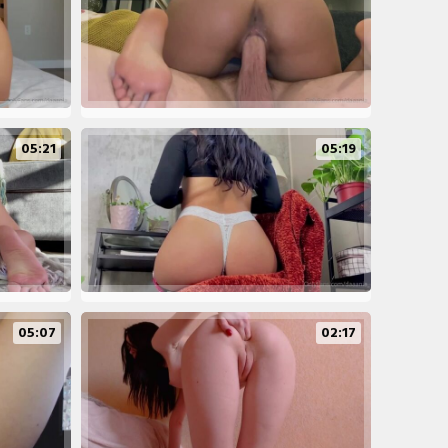
05:21
05:19
05:07
02:17