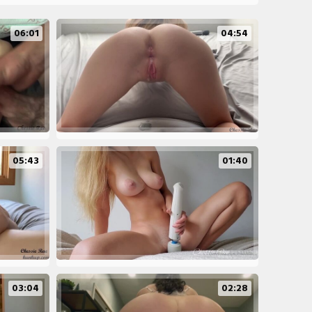
06:01
04:54
05:43
01:40
03:04
02:28