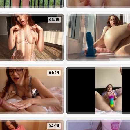
03:15
01:24
04:14