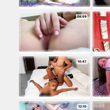
06:09
10:47
12:10