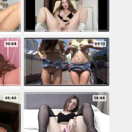
10:04
09:13
05:40
14:44