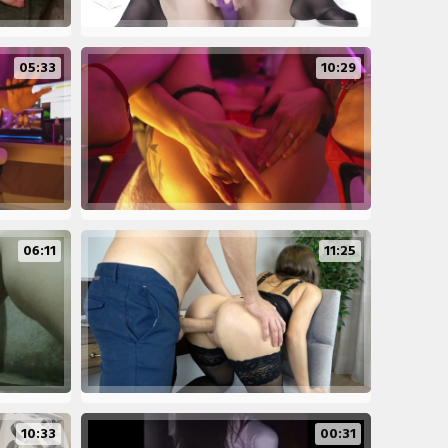
05:33
10:29
06:11
11:25
10:33
00:31