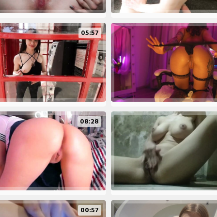
05:57
08:28
00:57