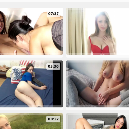
07:37
05:30
00:37