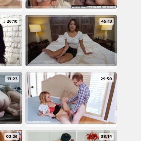
26:10
45:13
13:23
29:50
02:26
38:14