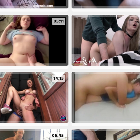
05:11
14:15
06:45