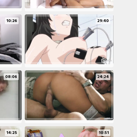
10:26
29:40
08:06
24:24
14:25
10:51