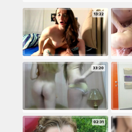
13:22
33:20
02:31