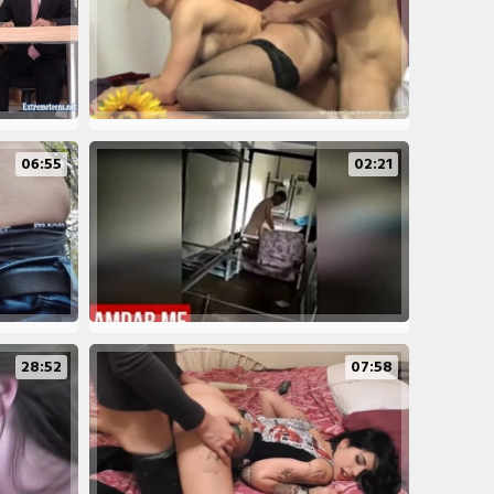
06:55
02:21
28:52
07:58