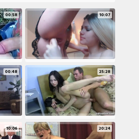
00:58
10:07
00:48
25:28
10:06
20:24