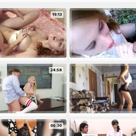
19:13
24:58
06:30