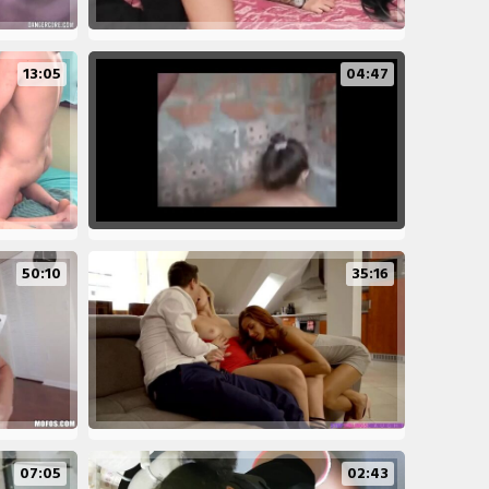
13:05
04:47
50:10
35:16
07:05
02:43