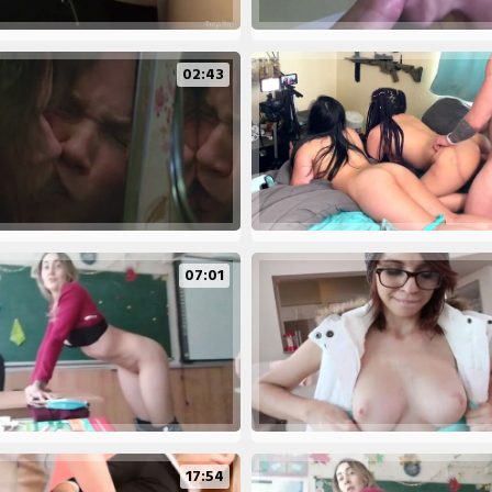
02:43
07:01
17:54