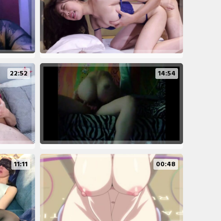
22:52
14:54
11:11
00:48