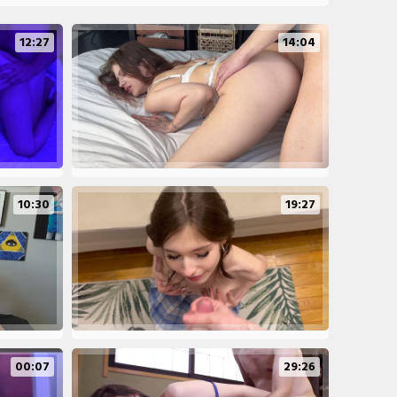
12:27
14:04
10:30
19:27
00:07
29:26