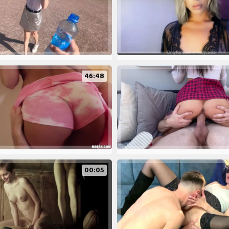
46:48
00:05