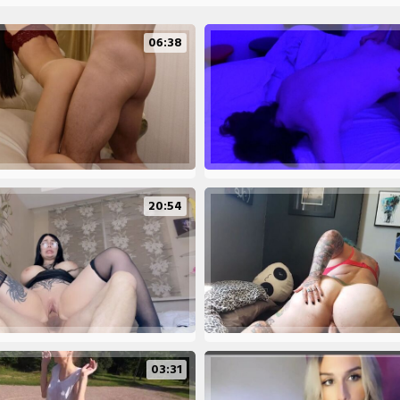
06:38
20:54
03:31