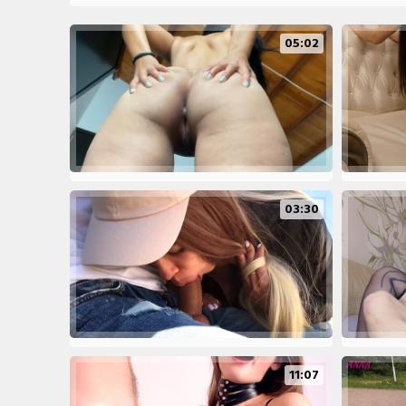
05:02
03:30
11:07