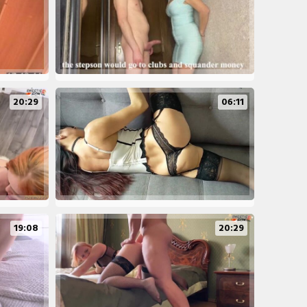
20:29
06:11
19:08
20:29