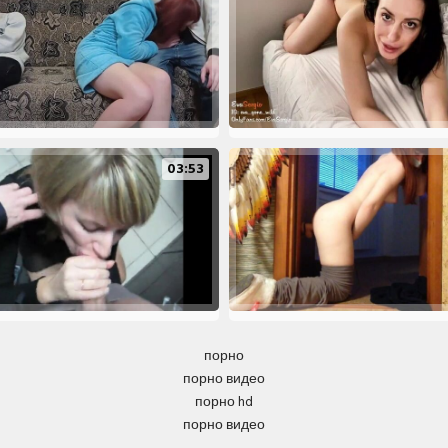
03:53
порно
порно видео
порно hd
порно видео