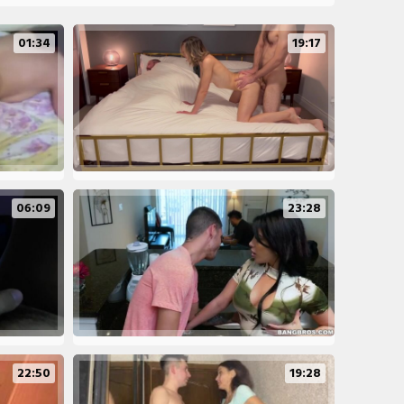
01:34
19:17
06:09
23:28
22:50
19:28