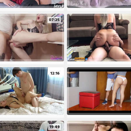
07:25
12:16
19:49