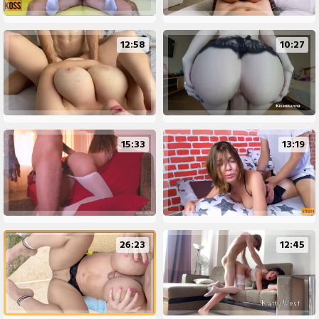
12:58
10:27
15:33
13:19
26:23
12:45