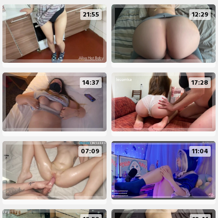
21:55
12:29
14:37
17:28
07:09
11:04