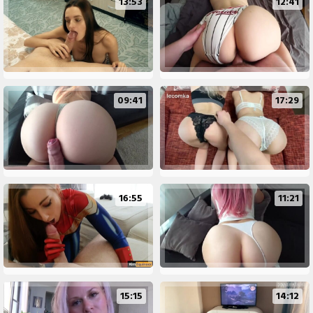
13:53
12:41
09:41
17:29
16:55
11:21
15:15
14:12