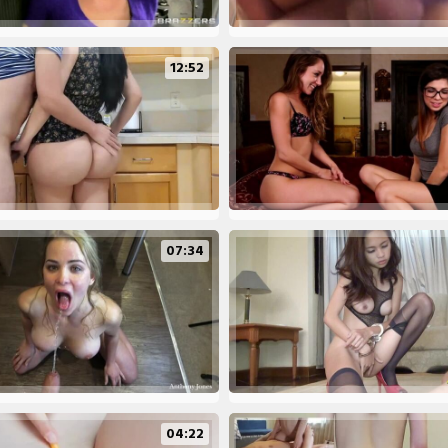
12:52
07:34
04:22