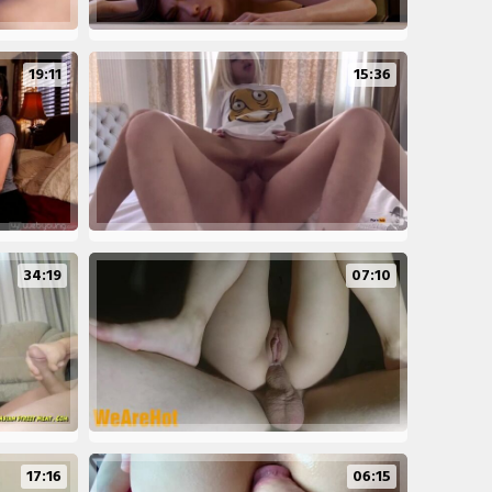
19:11
15:36
34:19
07:10
17:16
06:15