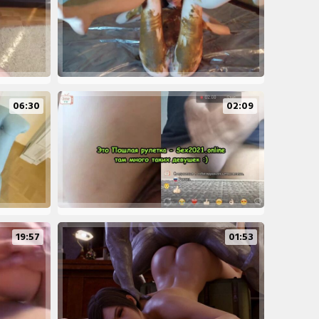
06:30
02:09
19:57
01:53