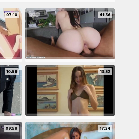
07:10
41:56
10:58
13:52
09:58
17:24