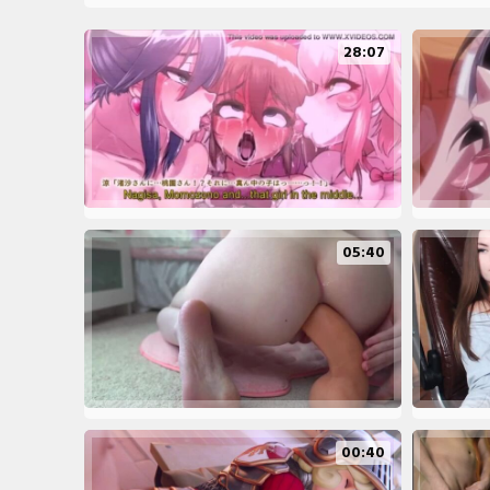
28:07
05:40
00:40